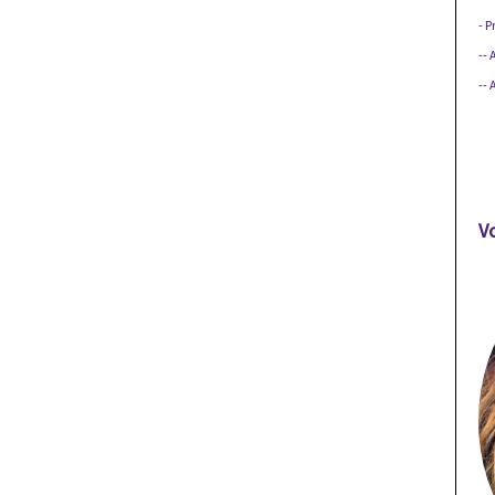
- P
-- 
--
V