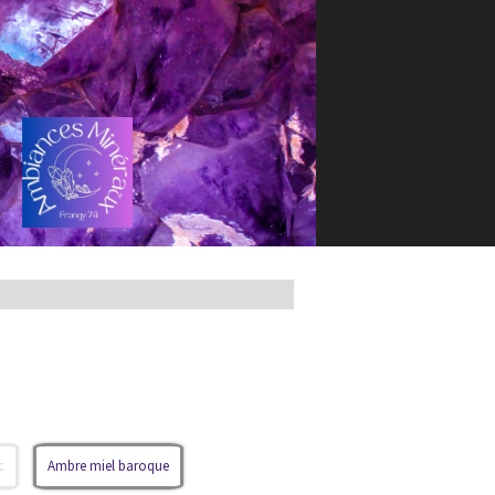
c
Ambre miel baroque