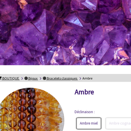
BOUTIQUE
Bijoux
Bracelets classiques
Ambre
Ambre
Déclinaison :
Ambre miel
Ambre cogna