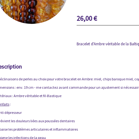
26,00
€
Bracelet d'Ambre véritable de la Bal
escription
déclinaisons de perles au choix pour votre bracelet en Ambre: miel, chips baroque miel, c
mensions : env. 19 cm - me contactez avant commande pour un ajustement si nécessair
ériaux : Ambre véritable et fil élastique
nfaits
:
nti dépresseur
révient les douleurs liées aux poussées dentaires
Apaise les problèmes articulaires et inflammatoires
oigne les infections de la peau