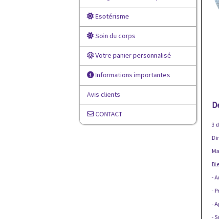
Esotérisme
Soin du corps
Votre panier personnalisé
Informations importantes
Avis clients
D
CONTACT
3 
Di
Mat
Bie
- A
- P
- 
- S