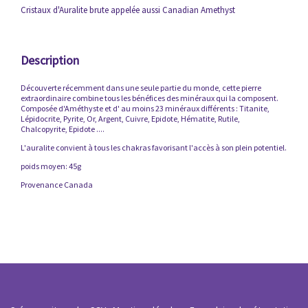
Cristaux d'Auralite brute appelée aussi Canadian Amethyst
Description
Découverte récemment dans une seule partie du monde, cette pierre
extraordinaire combine tous les bénéfices des minéraux qui la composent.
Composée d'Améthyste et d' au moins 23 minéraux différents : Titanite,
Lépidocrite, Pyrite, Or, Argent, Cuivre, Epidote, Hématite, Rutile,
Chalcopyrite, Epidote ....
L'auralite convient à tous les chakras favorisant l'accès à son plein potentiel.
poids moyen: 45g
Provenance Canada