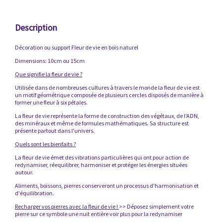
Description
Décoration ou support Fleur de vie en bois naturel
Dimensions: 10cm ou 15cm
Que signifie la fleur de vie ?
Utilisée dans de nombreuses cultures à travers le monde la fleur de vie est
un motif géométrique composée de plusieurs cercles disposés de manière à
former une fleur à six pétales.
La fleur de vie représente la forme de construction des végétaux, de l'ADN,
des minéraux et même de formules mathématiques. Sa structure est
présente partout dans l'univers.
Quels sont les bienfaits ?
La fleur de vie émet des vibrations particulières qui ont pour action de
redynamiser, réequilibrer, harmoniser et protéger les énergies situées
autour.
Aliments, boissons, pierres conserveront un processus d'harmonisation et
d'équilibration.
Recharger vos pierres avec la fleur de vie !
>> Déposez simplement votre
pierre sur ce symbole une nuit entière voir plus pour la redynamiser