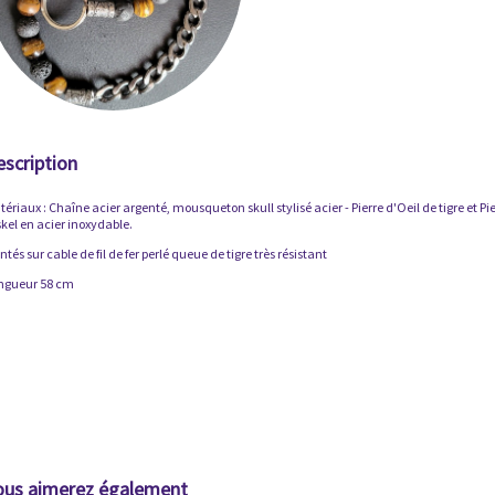
escription
ériaux : Chaîne acier argenté, mousqueton skull stylisé acier - Pierre d'Oeil de tigre et P
skel en acier inoxydable.
tés sur cable de fil de fer perlé queue de tigre très résistant
ngueur 58 cm
ous aimerez également