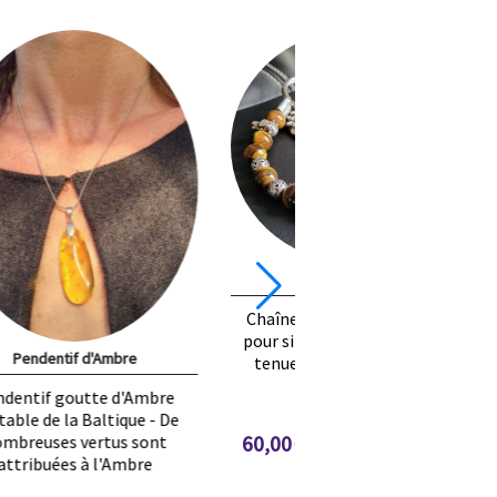
Rock Jade
u
Version rock pour cette perle en
sa
Jade sculptée, rondelles en acier
Pendentif d'A
Pendentif goutte
véritable de la Bal
nombreuses vert
35,00
€
attribuées à l