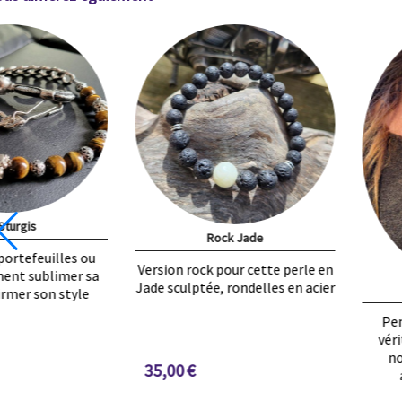
Go Sturgis
Chaîne pour portefeuilles o
pour simplement sublimer 
Pendentif d'Ambre
tenue et affirmer son style
Pendentif goutte d'Ambre
véritable de la Baltique - De
60,00
€
nombreuses vertus sont
attribuées à l'Ambre