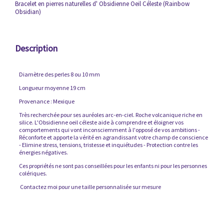
Bracelet en pierres naturelles d' Obsidienne Oeil Céleste (Rainbow
Obsidian)
Description
Diamètre des perles 8 ou 10 mm
Longueur moyenne 19 cm
Provenance : Mexique
Très recherchée pour ses auréoles arc-en-ciel. Roche volcanique riche en
silice. L'Obsidienne oeil céleste aide à comprendre et éloigner vos
comportements qui vont inconsciemment à l'opposé de vos ambitions -
Réconforte et apporte la vérité en agrandissant votre champ de conscience
- Elimine stress, tensions, tristesse et inquiétudes - Protection contre les
énergies négatives.
Ces propriétés ne sont pas conseillées pour les enfants ni pour les personnes
colériques.
Contactez moi pour une taille personnalisée sur mesure