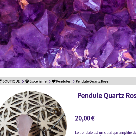
BOUTIQUE
Esotérisme
Pendules
Pendule Quartz Rose
Pendule Quartz Ro
20,00
€
Le pendule est un outil qui amplifie d