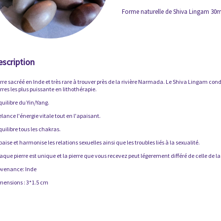
Forme naturelle de Shiva Lingam 3
escription
rre sacréé en Inde et très rare à trouver près de la rivière Narmada. Le Shiva Lingam cond
rres les plus puissante en lithothérapie.
quilibre du Yin/Yang.
elance l'énergie vitale tout en l'apaisant.
quilibre tous les chakras.
paise et harmonise les relations sexuelles ainsi que les troubles liés à la sexualité.
que pierre est unique et la pierre que vous recevez peut légerement différé de celle de la
ovenance: Inde
mensions : 3*1.5 cm