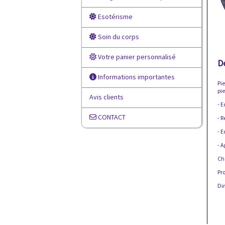
Esotérisme
Soin du corps
Votre panier personnalisé
D
Informations importantes
Pie
pie
Avis clients
- E
CONTACT
- R
- E
- A
Cha
Pr
Di