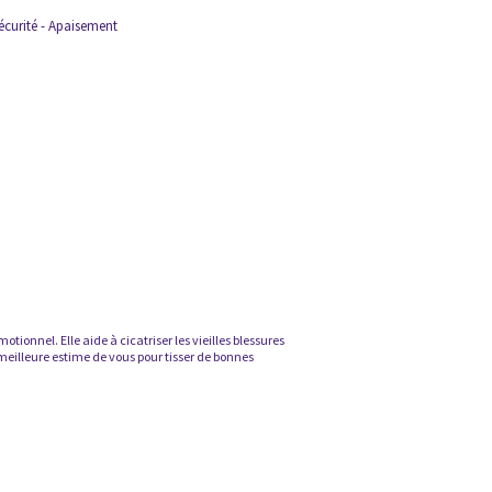
Sécurité - Apaisement
tionnel. Elle aide à cicatriser les vieilles blessures
meilleure estime de vous pour tisser de bonnes