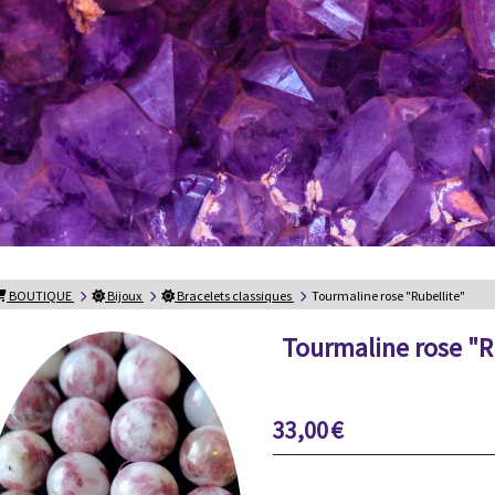
BOUTIQUE
Bijoux
Bracelets classiques
Tourmaline rose "Rubellite"
Tourmaline rose "R
33,00
€